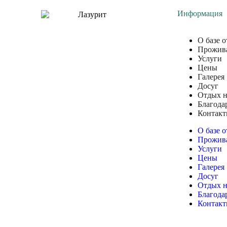
Информация
О базе 
Прожив
Услуги
Цены
Галерея
Досуг
Отдых н
Благода
Контак
О базе 
Прожив
Услуги
Цены
Галерея
Досуг
Отдых н
Благода
Контак