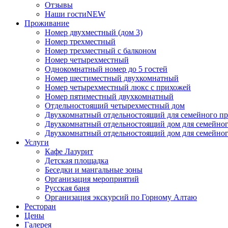
Отзывы
Наши гости
NEW
Проживание
Номер двухместный (дом 3)
Номер трехместный
Номер трехместный с балконом
Номер четырехместный
Однокомнатный номер до 5 гостей
Номер шестиместный двухкомнатный
Номер четырехместный люкс с прихожей
Номер пятиместный двухкомнатный
Отдельностоящий четырехместный дом
Двухкомнатный отдельностоящий для семейного пр
Двухкомнатный отдельностоящий дом для семейно
Двухкомнатный отдельностоящий дом для семейног
Услуги
Кафе Лазурит
Детская площадка
Беседки и мангальные зоны
Организация мероприятий
Русская баня
Организация экскурсий по Горному Алтаю
Ресторан
Цены
Галерея