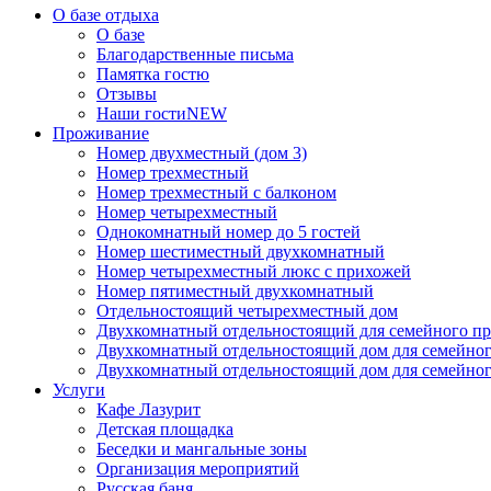
О базе отдыха
О базе
Благодарственные письма
Памятка гостю
Отзывы
Наши гости
NEW
Проживание
Номер двухместный (дом 3)
Номер трехместный
Номер трехместный с балконом
Номер четырехместный
Однокомнатный номер до 5 гостей
Номер шестиместный двухкомнатный
Номер четырехместный люкс с прихожей
Номер пятиместный двухкомнатный
Отдельностоящий четырехместный дом
Двухкомнатный отдельностоящий для семейного пр
Двухкомнатный отдельностоящий дом для семейно
Двухкомнатный отдельностоящий дом для семейног
Услуги
Кафе Лазурит
Детская площадка
Беседки и мангальные зоны
Организация мероприятий
Русская баня