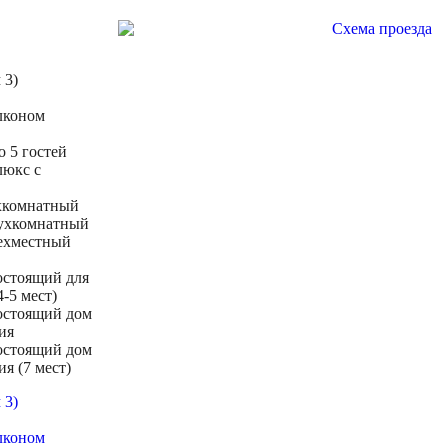
 3)
лконом
 5 гостей
люкс с
хкомнатный
ухкомнатный
ехместный
остоящий для
-5 мест)
остоящий дом
ия
остоящий дом
я (7 мест)
 3)
лконом