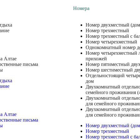
Номера
отдыха
Номер двухместный (дом
ание
Номер трехместный
Номер трехместный с ба
Номер четырехместный
Однокомнатный номер до
Номер четырехместный 
а Алтае
прихожей
рственные письма
Номер пятиместный дву
ты
Номер шестиместный дв
Отдельностоящий четыр
отдыха
дом
ание
Двухкомнатный отдельн
семейного проживания (4
Двухкомнатный отдельн
для семейного проживан
Двухкомнатный отдельн
а Алтае
для семейного проживани
рственные письма
ты
Номер двухместный (дом
Номер трехместный
Номер трехместный с ба