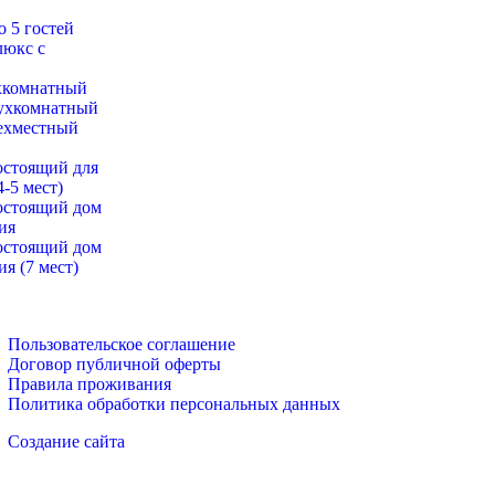
 5 гостей
люкс с
хкомнатный
ухкомнатный
ехместный
остоящий для
-5 мест)
остоящий дом
ия
остоящий дом
я (7 мест)
Пользовательское соглашение
Договор публичной оферты
Правила проживания
Политика обработки персональных данных
Создание сайта